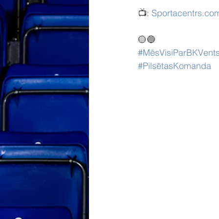
📺: 
Sportacentrs.co
🟡🔵
#MēsVisiParBKVents
#PilsētasKomanda