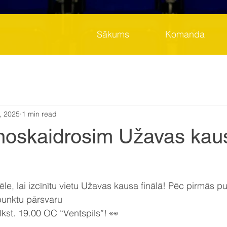
Sākums
Komanda
, 2025
1 min read
noskaidrosim Užavas kau
le, lai izcīnītu vietu Užavas kausa finālā! Pēc pirmās pu
unktu pārsvaru 
kst. 19.00 OC “Ventspils”! 👀