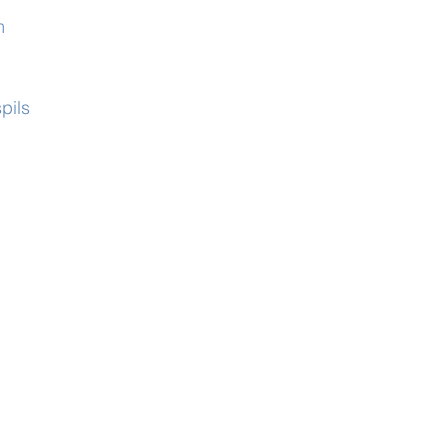
m
pils