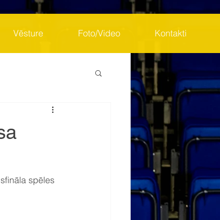
Vēsture
Foto/Video
Kontakti
sa
sfināla spēles 