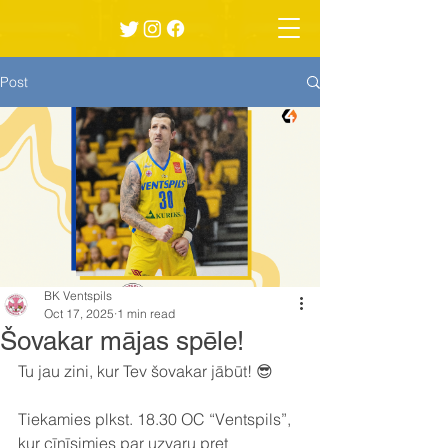
Post
BK Ventspils
Oct 17, 2025
1 min read
Šovakar mājas spēle!
Tu jau zini, kur Tev šovakar jābūt! 😎
Tiekamies plkst. 18.30 OC “Ventspils”, 
kur cīnīsimies par uzvaru pret 