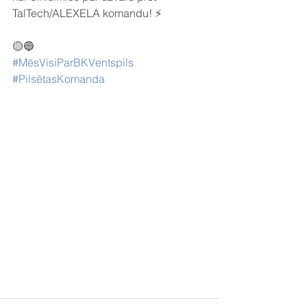
TalTech/ALEXELA komandu! ⚡️
🟡🔵
#MēsVisiParBKVentspils
#PilsētasKomanda