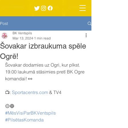
Post
BK Ventspils
Mar 13, 2024
1 min read
Šovakar izbraukuma spēle
Ogrē!
Šovakar dodamies uz Ogri, kur plkst. 
19.00 laukumā stāsimies pretī BK Ogre 
komandai! 👀
📺: 
Sportacentrs.com
 & TV4
🟡🔵
#MēsVisiParBKVentspils
#PilsētasKomanda