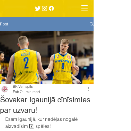
Post
BK Ventspils
Feb 7
1 min read
Šovakar Igaunijā cīnīsimies
par uzvaru!
Esam Igaunijā, kur nedēļas nogalē 
aizvadīsim 2️⃣ spēles!