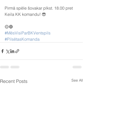
Pirmā spēle šovakar plkst. 18.00 pret 
Keila KK komandu! 😎
🟡🔵
#MēsVisiParBKVentspils
#PilsētasKomanda
See All
Recent Posts