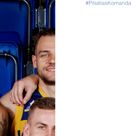
#PilsētasKomanda