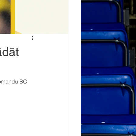
ādāt
 komandu BC 