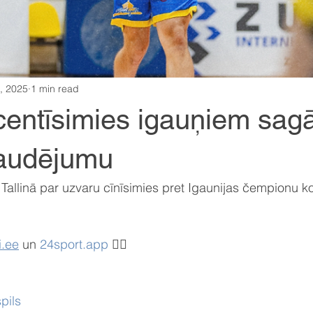
, 2025
1 min read
centīsimies igauņiem sag
zaudējumu
 Tallinā par uzvaru cīnīsimies pret Igaunijas čempionu
i.ee
 un 
24sport.app
 ✌🏼
pils