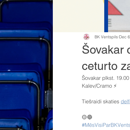
BK Ventspils
Dec 6
Šovakar 
ceturto 
Šovakar plkst. 19.00
Kalev/Cramo ⚡️
Tiešraidi skaties 
delf
🟡🔵
#MēsVisiParBKVents