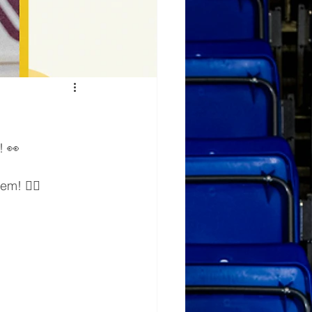
! 👀
iem! ✌🏼