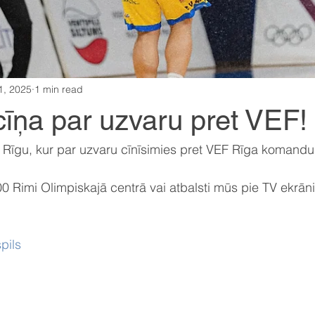
1, 2025
1 min read
īņa par uzvaru pret VEF!
Rīgu, kur par uzvaru cīnīsimies pret VEF Rīga komandu
00 Rimi Olimpiskajā centrā vai atbalsti mūs pie TV ekrān
pils