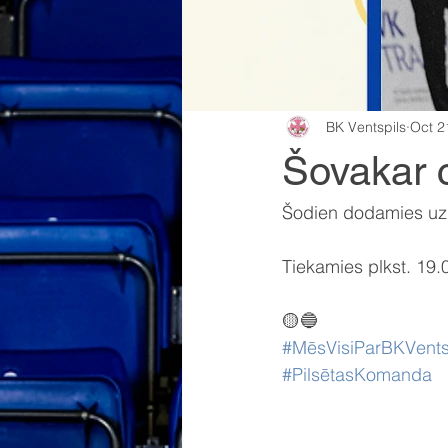
BK Ventspils
Oct 2
Šovakar c
Šodien dodamies uz 
Tiekamies plkst. 19.
🟡🔵
#MēsVisiParBKVents
#PilsētasKomanda