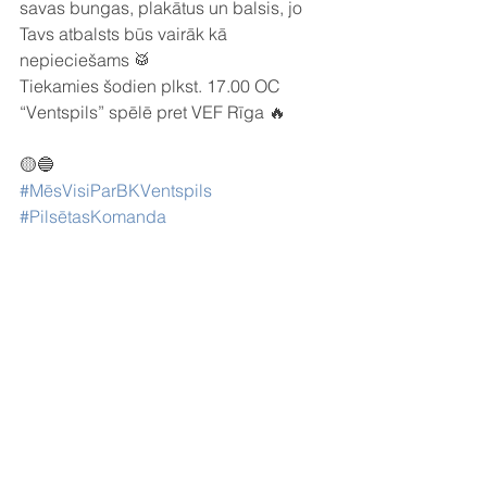
savas bungas, plakātus un balsis, jo 
Tavs atbalsts būs vairāk kā 
nepieciešams 🥁 
Tiekamies šodien plkst. 17.00 OC 
“Ventspils” spēlē pret VEF Rīga 🔥
🟡🔵
#MēsVisiParBKVentspils
#PilsētasKomanda