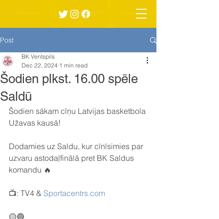
Post
BK Ventspils
Dec 22, 2024
1 min read
Šodien plkst. 16.00 spēle
Saldū
Šodien sākam cīņu Latvijas basketbola 
Užavas kausā!
Dodamies uz Saldu, kur cīnīsimies par 
uzvaru astodaļfinālā pret BK Saldus 
komandu 🔥
📺: TV4 & 
Sportacentrs.com
🟡🔵