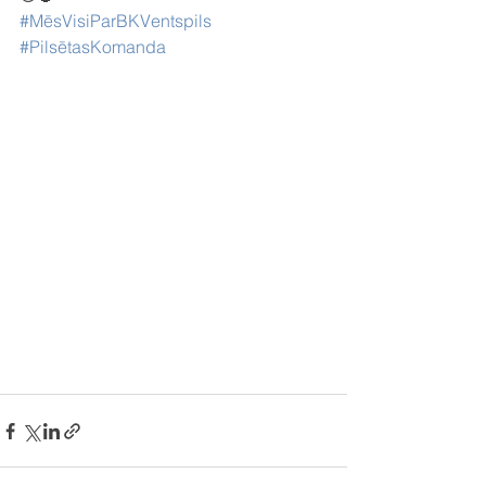
#MēsVisiParBKVentspils
#PilsētasKomanda