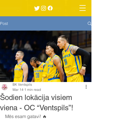
Post
BK Ventspils
Mar 14
1 min read
Šodien lokācija visiem
viena - OC “Ventspils”!
Mēs esam gatavi! 🔥