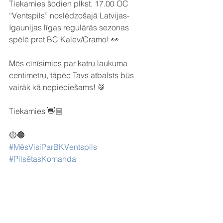
Tiekamies šodien plkst. 17.00 OC 
“Ventspils” noslēdzošajā Latvijas-
Igaunijas līgas regulārās sezonas 
spēlē pret BC Kalev/Cramo! 👀
Mēs cīnīsimies par katru laukuma 
centimetru, tāpēc Tavs atbalsts būs 
vairāk kā nepieciešams! 🥁
Tiekamies 👋🏼
🟡🔵
#MēsVisiParBKVentspils
#PilsētasKomanda