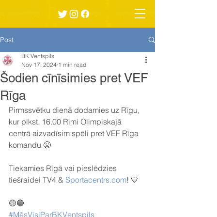
Post
BK Ventspils
Nov 17, 2024
1 min read
Šodien cīnīsimies pret VEF
Rīga
Pirmssvētku dienā dodamies uz Rīgu, 
kur plkst. 16.00 Rimi Olimpiskajā 
centrā aizvadīsim spēli pret VEF Rīga 
komandu 😤
Tiekamies Rīgā vai pieslēdzies 
tiešraidei TV4 & 
Sportacentrs.com
! 💙
🟡🔵
#MēsVisiParBKVentspils