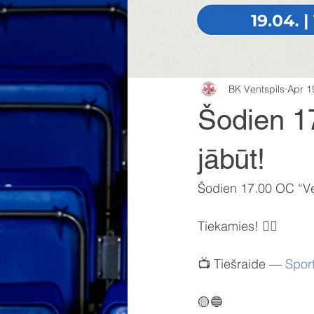
BK Ventspils
Apr 1
Šodien 17
jābūt!
Šodien 17.00 OC “Ven
Tiekamies! ✌🏼
📺 Tiešraide — 
Spor
🟡🔵