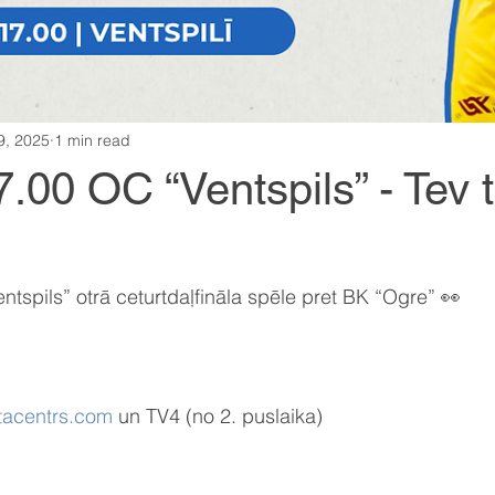
9, 2025
1 min read
.00 OC “Ventspils” - Tev tu
tspils” otrā ceturtdaļfināla spēle pret BK “Ogre” 👀
tacentrs.com
 un TV4 (no 2. puslaika)