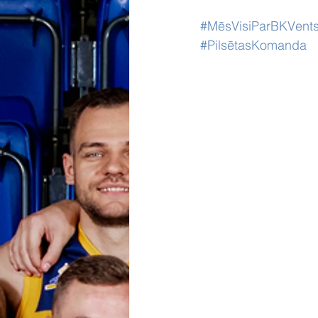
#MēsVisiParBKVents
#PilsētasKomanda