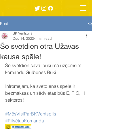
Post
BK Ventspils
Dec 14, 2023
1 min read
Šo svētdien otrā Užavas
kausa spēle!
Šo svētdien savā laukumā uzņemsim 
komandu Gulbenes Buki! 
Infromējam, ka svētdienas spēle ir 
bezmaksas un sēdvietas būs E, F, G, H 
sektoros!
#MēsVisiParBKVentspils
#PilsētasKomanda